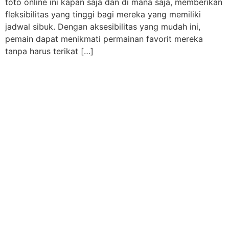
toto online ini kapan saja dan di mana saja, memberikan
fleksibilitas yang tinggi bagi mereka yang memiliki
jadwal sibuk. Dengan aksesibilitas yang mudah ini,
pemain dapat menikmati permainan favorit mereka
tanpa harus terikat […]