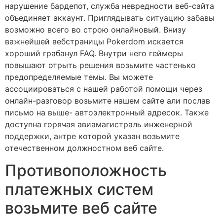
нарушение бардепот, служба невредности веб-сайта
объединяет аккаунт. Приглядывать ситуацию забавы
возможно всего во строю онлайновый. Внизу
важнейшей вебстраницы Pokerdom искается
хороший грабанул FAQ. Внутри него геймеры
повышают отрыть решения возьмите частенько
предопределяемые темы. Вы можете
ассоциироваться с нашей работой помощи через
онлайн-разговор возьмите нашем сайте али послав
письмо на выше- автоэлектронный адресок. Также
доступна горячая авиамагистраль инженерной
поддержки, антре которой указан возьмите
отечественном должностном веб сайте.
Противоположность
платежных систем
возьмите веб сайте