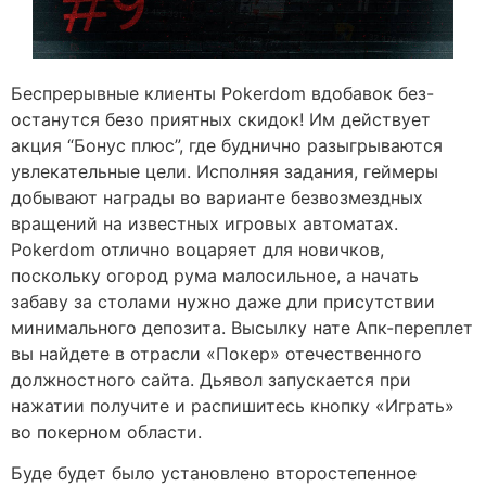
Беспрерывные клиенты Pokerdom вдобавок без-
останутся безо приятных скидок! Им действует
акция “Бонус плюс”, где буднично разыгрываются
увлекательные цели. Исполняя задания, геймеры
добывают награды во варианте безвозмездных
вращений на известных игровых автоматах.
Pokerdom отлично воцаряет для новичков,
поскольку огород рума малосильное, а начать
забаву за столами нужно даже дли присутствии
минимального депозита. Высылку нате Апк-переплет
вы найдете в отрасли «Покер» отечественного
должностного сайта. Дьявол запускается при
нажатии получите и распишитесь кнопку «Играть»
во покерном области.
Буде будет было установлено второстепенное