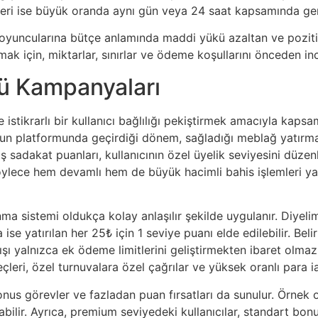
leri ise büyük oranda aynı gün veya 24 saat kapsamında ger
 oyuncularına bütçe anlamında maddi yükü azaltan ve pozitif
k için, miktarlar, sınırlar ve ödeme koşullarını önceden i
ü Kampanyaları
stikrarlı bir kullanıcı bağlılığı pekiştirmek amacıyla kapsam
oyun platformunda geçirdiği dönem, sağladığı meblağ yatırm
sadakat puanları, kullanıcının özel üyelik seviyesini düzen
öylece hem devamlı hem de büyük hacimli bahis işlemleri yap
a sistemi oldukça kolay anlaşılır şekilde uygulanır. Diyelim
 yatırılan her 25₺ için 1 seviye puanı elde edilebilir. Belirl
ışı yalnızca ek ödeme limitlerini geliştirmekten ibaret olm
ri, özel turnuvalara özel çağrılar ve yüksek oranlı para iade
nus görevler ve fazladan puan fırsatları da sunulur. Örnek ol
bilir. Ayrıca, premium seviyedeki kullanıcılar, standart bonus