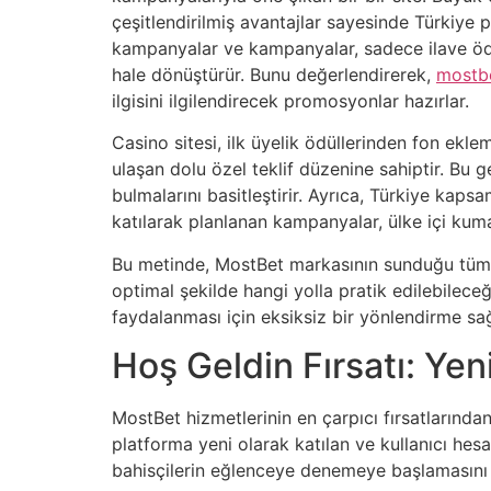
çeşitlendirilmiş avantajlar sayesinde Türkiye p
kampanyalar ve kampanyalar, sadece ilave ödül
hale dönüştürür. Bunu değerlendirerek,
mostbe
ilgisini ilgilendirecek promosyonlar hazırlar.
Casino sitesi, ilk üyelik ödüllerinden fon ekl
ulaşan dolu özel teklif düzenine sahiptir. Bu 
bulmalarını basitleştirir. Ayrıca, Türkiye kaps
katılarak planlanan kampanyalar, ülke içi kum
Bu metinde, MostBet markasının sunduğu tüm ka
optimal şekilde hangi yolla pratik edilebileceğ
faydalanması için eksiksiz bir yönlendirme sa
Hoş Geldin Fırsatı: Ye
MostBet hizmetlerinin en çarpıcı fırsatlarından
platforma yeni olarak katılan ve kullanıcı hes
bahisçilerin eğlenceye denemeye başlamasını b