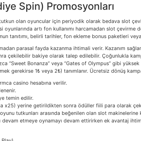
diye Spin) Promosyonları
tutkun olan oyuncular için periyodik olarak bedava slot çev
i oyunlarında artı fon kullanımı harcamadan slot çevirme d
 tanıtımı, belirli tarihler, fon ekleme bonus paketleri veya e
olmadan parasal fayda kazanma ihtimali verir. Kazanım sağlan
nra çekilebilir bakiye olarak talep edilebilir. Çoğunlukla kam
ızca “Sweet Bonanza” veya “Gates of Olympus” gibi yüksek ilg
rmek gerekirse 1₺ veya 2₺) tanımlanır. Ücretsiz dönüş kampa
mca casino hesabına verilir.
enenir.
e temin edilir.
x25) yerine getirildikten sonra ödüller fiili para olarak çekil
oyunu tutkunları arasında beğenilen olan slot makinelerine k
arını devam etmeye oynamayı devam ettirirken ek avantaj ihtim
)
 Play)