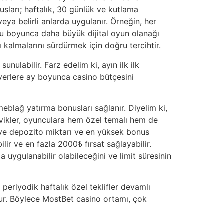
sları; haftalık, 30 günlük ve kutlama
veya belirli anlarda uygulanır. Örneğin, her
u boyunca daha büyük dijital oyun olanağı
 kalmalarını sürdürmek için doğru tercihtir.
ulabilir. Farz edelim ki, ayın ilk ilk
verlere ay boyunca casino bütçesini
meblağ yatırma bonusları sağlanır. Diyelim ki,
vikler, oyunculara hem özel temalı hem de
viye depozito miktarı ve en yüksek bonus
ir ve en fazla 2000₺ fırsat sağlayabilir.
uygulanabilir olabileceğini ve limit süresinin
 periyodik haftalık özel teklifler devamlı
urur. Böylece MostBet casino ortamı, çok