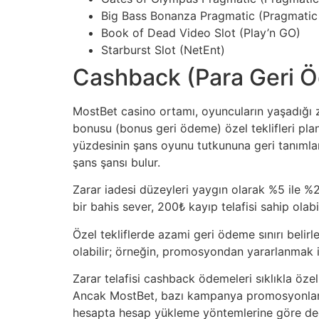
Big Bass Bonanza Pragmatic (Pragmatic
Book of Dead Video Slot (Play’n GO)
Starburst Slot (NetEnt)
Cashback (Para Geri Öd
MostBet casino ortamı, oyuncuların yaşadığı z
bonusu (bonus geri ödeme) özel teklifleri planla
yüzdesinin şans oyunu tutkununa geri tanımlan
şans şansı bulur.
Zarar iadesi düzeyleri yaygın olarak %5 ile %
bir bahis sever, 200₺ kayıp telafisi sahip olab
Özel tekliflerde azami geri ödeme sınırı belirl
olabilir; örneğin, promosyondan yararlanmak i
Zarar telafisi cashback ödemeleri sıklıkla özel
Ancak MostBet, bazı kampanya promosyonlarda b
hesapta hesap yükleme yöntemlerine göre değiş