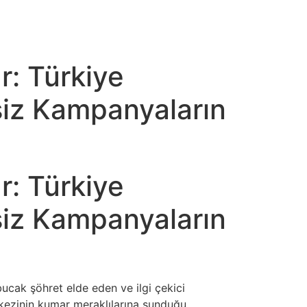
r: Türkiye
ksiz Kampanyaların
r: Türkiye
ksiz Kampanyaların
cak şöhret elde eden ve ilgi çekici
rkezinin kumar meraklılarına sunduğu