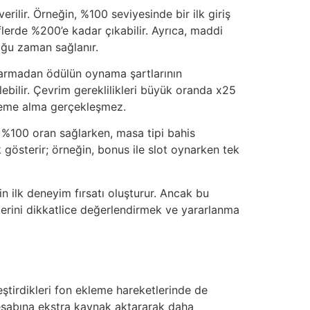
ilir. Örneğin, %100 seviyesinde bir ilk giriş
flerde %200’e kadar çıkabilir. Ayrıca, maddi
çoğu zaman sağlanır.
a varmadan ödülün oynama şartlarının
bilir. Çevrim gereklilikleri büyük oranda x25
ödeme alma gerçekleşmez.
da %100 oran sağlarken, masa tipi bahis
k gösterir; örneğin, bonus ile slot oynarken tek
in ilk deneyim fırsatı oluşturur. Ancak bu
lerini dikkatlice değerlendirmek ve yararlanma
ştirdikleri fon ekleme hareketlerinde de
 hesabına ekstra kaynak aktararak daha