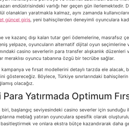
azarı endüstrisindeki varlığı her geçen gün ilerlemektedir. D
 olanakları yaratmakla kalmaz, aynı zamanda kullanıcıların
t güncel giriş
, yeni bahisçilerden deneyimli oyunculara k
eme ve kazanç dışı kalan tutar geri ödemelerine, masrafsız ç
geniş yelpaze, oyuncuların alternatif dijital oyun seçimlerin
amındaki casino severlerin para transfer alışkanlık düzenler
ar meraklısı oyuncu tabanına özgü bir tecrübe sağlar.
mpanya ve fırsat modellerini detaylı tarzda ele alacak, bunl
ini göstereceğiz. Böylece, Türkiye sınırlarındaki bahisçileri
ğlamış olacağız.
ni Para Yatırmada Optimum Fırs
 biri, başlangıç seviyesindeki casino severler için sunduğu i
aplarına meblağ yatıran oyunculara spesifik olarak oluşturul
asitleştirmek ve onlara ekstra bütçe kazandırarak daha gen