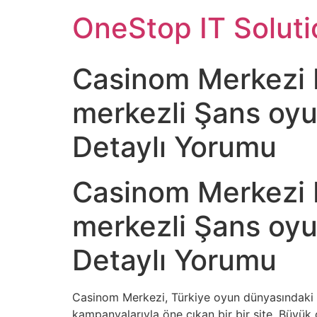
Skip
OneStop IT Soluti
to
content
Casinom Merkezi K
merkezli Şans oyu
Detaylı Yorumu
Casinom Merkezi K
merkezli Şans oyu
Detaylı Yorumu
Casinom Merkezi, Türkiye oyun dünyasındaki w
kampanyalarıyla öne çıkan bir bir site. Büyü