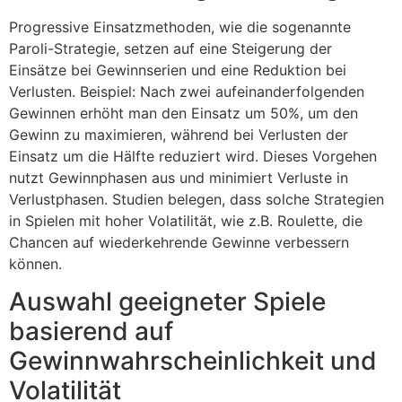
Progressive Einsatzmethoden, wie die sogenannte
Paroli-Strategie, setzen auf eine Steigerung der
Einsätze bei Gewinnserien und eine Reduktion bei
Verlusten. Beispiel: Nach zwei aufeinanderfolgenden
Gewinnen erhöht man den Einsatz um 50%, um den
Gewinn zu maximieren, während bei Verlusten der
Einsatz um die Hälfte reduziert wird. Dieses Vorgehen
nutzt Gewinnphasen aus und minimiert Verluste in
Verlustphasen. Studien belegen, dass solche Strategien
in Spielen mit hoher Volatilität, wie z.B. Roulette, die
Chancen auf wiederkehrende Gewinne verbessern
können.
Auswahl geeigneter Spiele
basierend auf
Gewinnwahrscheinlichkeit und
Volatilität