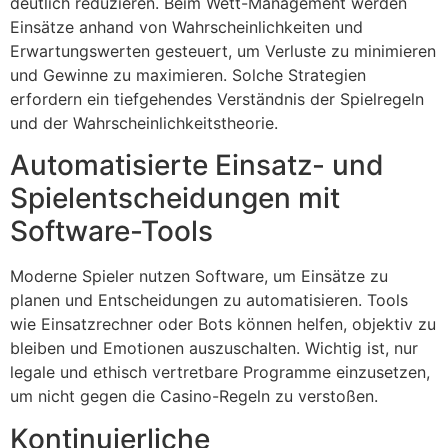
deutlich reduzieren. Beim Wett-Management werden
Einsätze anhand von Wahrscheinlichkeiten und
Erwartungswerten gesteuert, um Verluste zu minimieren
und Gewinne zu maximieren. Solche Strategien
erfordern ein tiefgehendes Verständnis der Spielregeln
und der Wahrscheinlichkeitstheorie.
Automatisierte Einsatz- und
Spielentscheidungen mit
Software-Tools
Moderne Spieler nutzen Software, um Einsätze zu
planen und Entscheidungen zu automatisieren. Tools
wie Einsatzrechner oder Bots können helfen, objektiv zu
bleiben und Emotionen auszuschalten. Wichtig ist, nur
legale und ethisch vertretbare Programme einzusetzen,
um nicht gegen die Casino-Regeln zu verstoßen.
Kontinuierliche