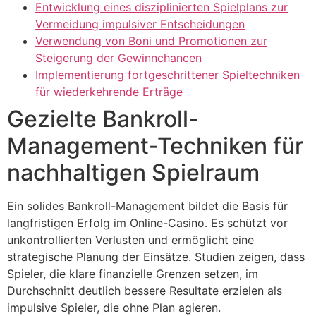
Entwicklung eines disziplinierten Spielplans zur
Vermeidung impulsiver Entscheidungen
Verwendung von Boni und Promotionen zur
Steigerung der Gewinnchancen
Implementierung fortgeschrittener Spieltechniken
für wiederkehrende Erträge
Gezielte Bankroll-
Management-Techniken für
nachhaltigen Spielraum
Ein solides Bankroll-Management bildet die Basis für
langfristigen Erfolg im Online-Casino. Es schützt vor
unkontrollierten Verlusten und ermöglicht eine
strategische Planung der Einsätze. Studien zeigen, dass
Spieler, die klare finanzielle Grenzen setzen, im
Durchschnitt deutlich bessere Resultate erzielen als
impulsive Spieler, die ohne Plan agieren.