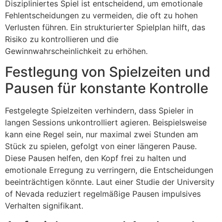
Diszipliniertes Spiel ist entscheidend, um emotionale
Fehlentscheidungen zu vermeiden, die oft zu hohen
Verlusten führen. Ein strukturierter Spielplan hilft, das
Risiko zu kontrollieren und die
Gewinnwahrscheinlichkeit zu erhöhen.
Festlegung von Spielzeiten und
Pausen für konstante Kontrolle
Festgelegte Spielzeiten verhindern, dass Spieler in
langen Sessions unkontrolliert agieren. Beispielsweise
kann eine Regel sein, nur maximal zwei Stunden am
Stück zu spielen, gefolgt von einer längeren Pause.
Diese Pausen helfen, den Kopf frei zu halten und
emotionale Erregung zu verringern, die Entscheidungen
beeinträchtigen könnte. Laut einer Studie der University
of Nevada reduziert regelmäßige Pausen impulsives
Verhalten signifikant.