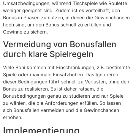
Umsatzbedingungen, während Tischspiele wie Roulette
weniger geeignet sind. Zudem ist es vorteilhaft, den
Bonus in Phasen zu nutzen, in denen die Gewinnchancen
hoch sind, um den Bonus schnell zu erfüllen und
Gewinne zu sichern.
Vermeidung von Bonusfallen
durch klare Spielregeln
Viele Boni kommen mit Einschränkungen, z.B. bestimmte
Spiele oder maximale Einsatzhöhen. Das Ignorieren
dieser Bedingungen führt schnell zu Verlusten, ohne den
Bonus zu realisieren. Es ist daher ratsam, die
Bonusbedingungen genau zu studieren und nur Spiele
zu wählen, die die Anforderungen erfüllen. So lassen
sich Bonusfallen vermeiden und die Gewinnchancen
erhöhen.
Implementierung