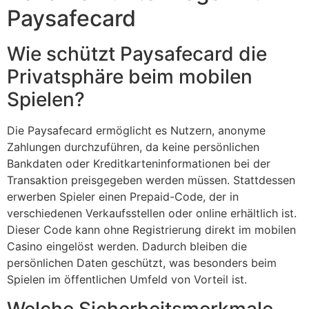
Paysafecard
Wie schützt Paysafecard die
Privatsphäre beim mobilen
Spielen?
Die Paysafecard ermöglicht es Nutzern, anonyme
Zahlungen durchzuführen, da keine persönlichen
Bankdaten oder Kreditkarteninformationen bei der
Transaktion preisgegeben werden müssen. Stattdessen
erwerben Spieler einen Prepaid-Code, der in
verschiedenen Verkaufsstellen oder online erhältlich ist.
Dieser Code kann ohne Registrierung direkt im mobilen
Casino eingelöst werden. Dadurch bleiben die
persönlichen Daten geschützt, was besonders beim
Spielen im öffentlichen Umfeld von Vorteil ist.
Welche Sicherheitsmerkmale