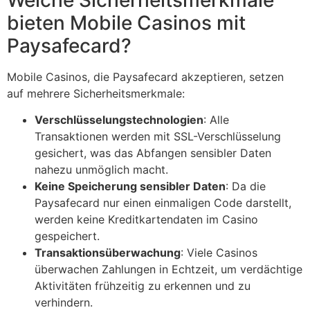
bieten Mobile Casinos mit
Paysafecard?
Mobile Casinos, die Paysafecard akzeptieren, setzen
auf mehrere Sicherheitsmerkmale:
Verschlüsselungstechnologien
: Alle
Transaktionen werden mit SSL-Verschlüsselung
gesichert, was das Abfangen sensibler Daten
nahezu unmöglich macht.
Keine Speicherung sensibler Daten
: Da die
Paysafecard nur einen einmaligen Code darstellt,
werden keine Kreditkartendaten im Casino
gespeichert.
Transaktionsüberwachung
: Viele Casinos
überwachen Zahlungen in Echtzeit, um verdächtige
Aktivitäten frühzeitig zu erkennen und zu
verhindern.