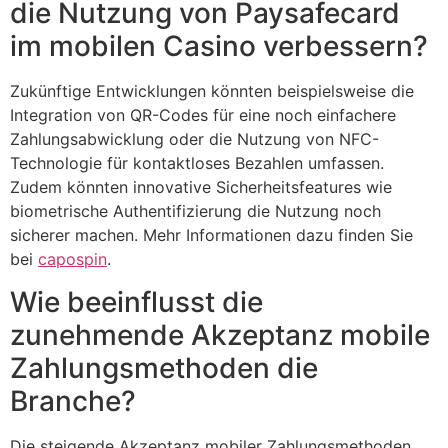
die Nutzung von Paysafecard
im mobilen Casino verbessern?
Zukünftige Entwicklungen könnten beispielsweise die
Integration von QR-Codes für eine noch einfachere
Zahlungsabwicklung oder die Nutzung von NFC-
Technologie für kontaktloses Bezahlen umfassen.
Zudem könnten innovative Sicherheitsfeatures wie
biometrische Authentifizierung die Nutzung noch
sicherer machen. Mehr Informationen dazu finden Sie
bei
capospin
.
Wie beeinflusst die
zunehmende Akzeptanz mobile
Zahlungsmethoden die
Branche?
Die steigende Akzeptanz mobiler Zahlungsmethoden