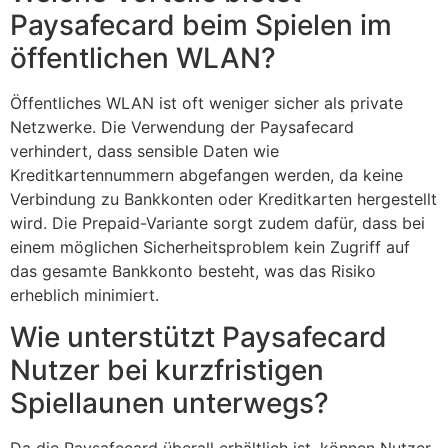
Paysafecard beim Spielen im
öffentlichen WLAN?
Öffentliches WLAN ist oft weniger sicher als private
Netzwerke. Die Verwendung der Paysafecard
verhindert, dass sensible Daten wie
Kreditkartennummern abgefangen werden, da keine
Verbindung zu Bankkonten oder Kreditkarten hergestellt
wird. Die Prepaid-Variante sorgt zudem dafür, dass bei
einem möglichen Sicherheitsproblem kein Zugriff auf
das gesamte Bankkonto besteht, was das Risiko
erheblich minimiert.
Wie unterstützt Paysafecard
Nutzer bei kurzfristigen
Spiellaunen unterwegs?
Da die Paysafecard überall erhältlich ist, können Nutzer