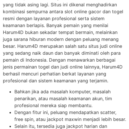
yang tidak asing lagi. Situs ini dikenal menghadirkan
kombinasi sempurna antara slot online gacor dan togel
resmi dengan layanan profesional serta sistem
keamanan berlapis. Banyak pemain yang menilai
Harum4D bukan sekadar tempat bermain, melainkan
juga sarana hiburan modern dengan peluang menang
besar. Harum4D merupakan salah satu situs judi online
yang sedang naik daun dan banyak diminati oleh para
pemain di Indonesia. Dengan menawarkan berbagai
jenis permainan togel dan judi online lainnya, Harum4D
berhasil mencuri perhatian berkat layanan yang
profesional dan sistem keamanan yang terjamin.
Bahkan jika ada masalah komputer, masalah
penarikan, atau masalah keamanan akun, tim
profesional mereka siap membantu.
Dengan fitur ini, peluang mendapatkan scatter,
free spin, atau jackpot maxwin menjadi lebih besar.
Selain itu, tersedia juga jackpot harian dan