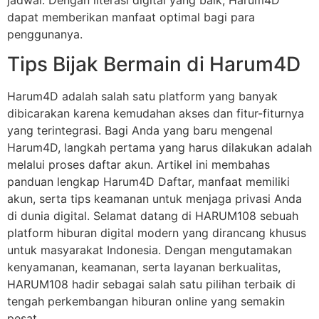
dapat memberikan manfaat optimal bagi para
penggunanya.
Tips Bijak Bermain di Harum4D
Harum4D adalah salah satu platform yang banyak
dibicarakan karena kemudahan akses dan fitur-fiturnya
yang terintegrasi. Bagi Anda yang baru mengenal
Harum4D, langkah pertama yang harus dilakukan adalah
melalui proses daftar akun. Artikel ini membahas
panduan lengkap Harum4D Daftar, manfaat memiliki
akun, serta tips keamanan untuk menjaga privasi Anda
di dunia digital. Selamat datang di HARUM108 sebuah
platform hiburan digital modern yang dirancang khusus
untuk masyarakat Indonesia. Dengan mengutamakan
kenyamanan, keamanan, serta layanan berkualitas,
HARUM108 hadir sebagai salah satu pilihan terbaik di
tengah perkembangan hiburan online yang semakin
pesat.