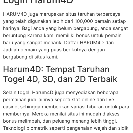
HARUM4D juga merupakan situs taruhan terpercaya
yang telah digunakan lebih dari 100,000 pemain setiap
harinya. Bagi anda yang belum bergabung, anda sangat
beruntung karena kami memiliki bonus untuk pemain
baru yang sangat menarik. Daftar HARUM4D dan
Jadilah pemain yang puas berikutnya dengan
bergabung di situs kami.
Harum4D: Tempat Taruhan
Togel 4D, 3D, dan 2D Terbaik
Selain togel, Harum4D juga menyediakan beberapa
permainan judi lainnya seperti slot online dan live
casino, sehingga memberikan variasi hiburan untuk para
membernya. Mereka menilai situs ini mudah diakses,
bonus melimpah, dan peluang menang lebih tinggi.
Teknologi biometrik seperti pengenalan wajah dan sidik