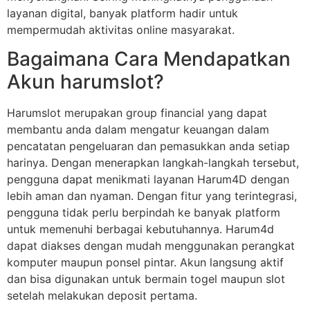
layanan digital, banyak platform hadir untuk
mempermudah aktivitas online masyarakat.
Bagaimana Cara Mendapatkan
Akun harumslot?
Harumslot merupakan group financial yang dapat
membantu anda dalam mengatur keuangan dalam
pencatatan pengeluaran dan pemasukkan anda setiap
harinya. Dengan menerapkan langkah-langkah tersebut,
pengguna dapat menikmati layanan Harum4D dengan
lebih aman dan nyaman. Dengan fitur yang terintegrasi,
pengguna tidak perlu berpindah ke banyak platform
untuk memenuhi berbagai kebutuhannya. Harum4d
dapat diakses dengan mudah menggunakan perangkat
komputer maupun ponsel pintar. Akun langsung aktif
dan bisa digunakan untuk bermain togel maupun slot
setelah melakukan deposit pertama.