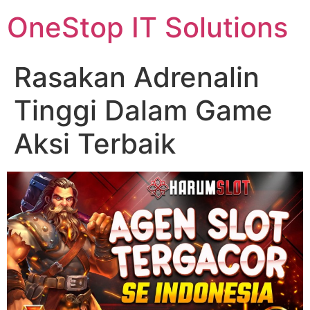
Skip
OneStop IT Solutions
to
content
Rasakan Adrenalin
Tinggi Dalam Game
Aksi Terbaik