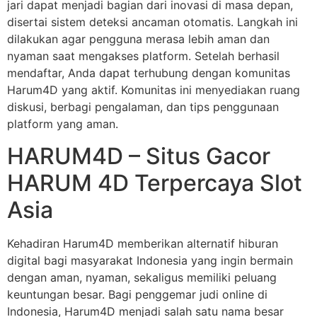
jari dapat menjadi bagian dari inovasi di masa depan,
disertai sistem deteksi ancaman otomatis. Langkah ini
dilakukan agar pengguna merasa lebih aman dan
nyaman saat mengakses platform. Setelah berhasil
mendaftar, Anda dapat terhubung dengan komunitas
Harum4D yang aktif. Komunitas ini menyediakan ruang
diskusi, berbagi pengalaman, dan tips penggunaan
platform yang aman.
HARUM4D – Situs Gacor
HARUM 4D Terpercaya Slot
Asia
Kehadiran Harum4D memberikan alternatif hiburan
digital bagi masyarakat Indonesia yang ingin bermain
dengan aman, nyaman, sekaligus memiliki peluang
keuntungan besar. Bagi penggemar judi online di
Indonesia, Harum4D menjadi salah satu nama besar