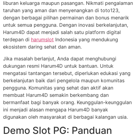
liburan keluarga maupun pasangan. Nikmati pengalaman
taruhan yang aman dan menyenangkan di toto123,
dengan berbagai pilihan permainan dan bonus menarik
untuk semua pengguna. Dengan inovasi berkelanjutan,
Harum4D dapat menjadi salah satu platform digital
terdepan di
harumslot
Indonesia yang mendukung
ekosistem daring sehat dan aman.
Jika masalah berlanjut, Anda dapat menghubungi
dukungan resmi Harum4D untuk bantuan. Untuk
mengatasi tantangan tersebut, diperlukan edukasi yang
berkelanjutan baik dari pengelola maupun komunitas
pengguna. Komunitas yang sehat dan aktif akan
membuat Harum4D semakin berkembang dan
bermanfaat bagi banyak orang. Keunggulan-keunggulan
ini menjadi alasan mengapa Harum4D banyak
digunakan oleh masyarakat di berbagai kalangan usia.
Demo Slot PG: Panduan