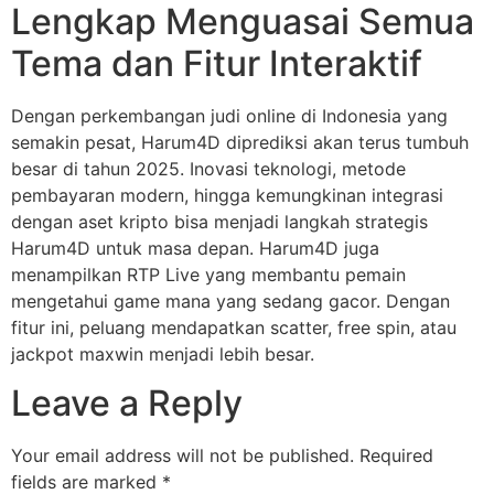
Lengkap Menguasai Semua
Tema dan Fitur Interaktif
Dengan perkembangan judi online di Indonesia yang
semakin pesat, Harum4D diprediksi akan terus tumbuh
besar di tahun 2025. Inovasi teknologi, metode
pembayaran modern, hingga kemungkinan integrasi
dengan aset kripto bisa menjadi langkah strategis
Harum4D untuk masa depan. Harum4D juga
menampilkan RTP Live yang membantu pemain
mengetahui game mana yang sedang gacor. Dengan
fitur ini, peluang mendapatkan scatter, free spin, atau
jackpot maxwin menjadi lebih besar.
Leave a Reply
Your email address will not be published.
Required
fields are marked
*