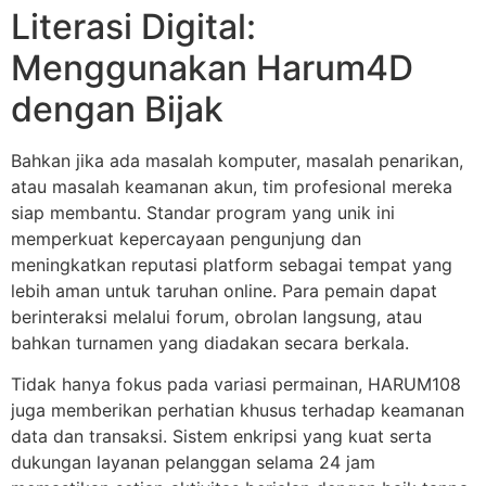
Literasi Digital:
Menggunakan Harum4D
dengan Bijak
Bahkan jika ada masalah komputer, masalah penarikan,
atau masalah keamanan akun, tim profesional mereka
siap membantu. Standar program yang unik ini
memperkuat kepercayaan pengunjung dan
meningkatkan reputasi platform sebagai tempat yang
lebih aman untuk taruhan online. Para pemain dapat
berinteraksi melalui forum, obrolan langsung, atau
bahkan turnamen yang diadakan secara berkala.
Tidak hanya fokus pada variasi permainan, HARUM108
juga memberikan perhatian khusus terhadap keamanan
data dan transaksi. Sistem enkripsi yang kuat serta
dukungan layanan pelanggan selama 24 jam