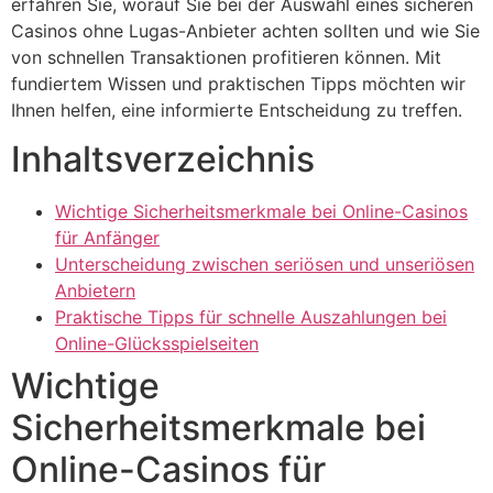
erfahren Sie, worauf Sie bei der Auswahl eines sicheren
Casinos ohne Lugas-Anbieter achten sollten und wie Sie
von schnellen Transaktionen profitieren können. Mit
fundiertem Wissen und praktischen Tipps möchten wir
Ihnen helfen, eine informierte Entscheidung zu treffen.
Inhaltsverzeichnis
Wichtige Sicherheitsmerkmale bei Online-Casinos
für Anfänger
Unterscheidung zwischen seriösen und unseriösen
Anbietern
Praktische Tipps für schnelle Auszahlungen bei
Online-Glücksspielseiten
Wichtige
Sicherheitsmerkmale bei
Online-Casinos für