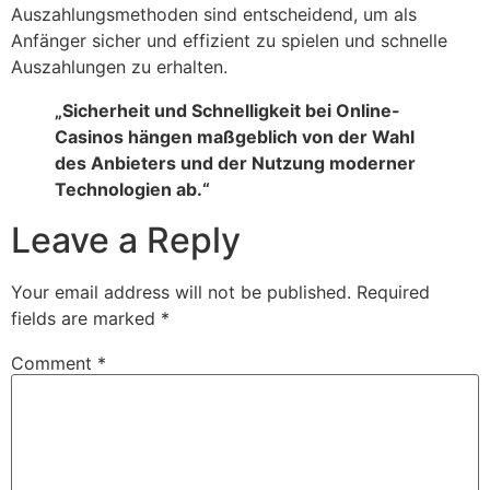
Auszahlungsmethoden sind entscheidend, um als
Anfänger sicher und effizient zu spielen und schnelle
Auszahlungen zu erhalten.
„Sicherheit und Schnelligkeit bei Online-
Casinos hängen maßgeblich von der Wahl
des Anbieters und der Nutzung moderner
Technologien ab.“
Leave a Reply
Your email address will not be published.
Required
fields are marked
*
Comment
*