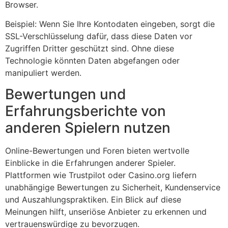
Browser.
Beispiel: Wenn Sie Ihre Kontodaten eingeben, sorgt die
SSL-Verschlüsselung dafür, dass diese Daten vor
Zugriffen Dritter geschützt sind. Ohne diese
Technologie könnten Daten abgefangen oder
manipuliert werden.
Bewertungen und
Erfahrungsberichte von
anderen Spielern nutzen
Online-Bewertungen und Foren bieten wertvolle
Einblicke in die Erfahrungen anderer Spieler.
Plattformen wie Trustpilot oder Casino.org liefern
unabhängige Bewertungen zu Sicherheit, Kundenservice
und Auszahlungspraktiken. Ein Blick auf diese
Meinungen hilft, unseriöse Anbieter zu erkennen und
vertrauenswürdige zu bevorzugen.