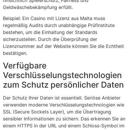
hinsichtlich Spielerschutz, Fairness und
Geldwäschebekämpfung erfüllt.
Beispiel: Ein Casino mit Lizenz aus Malta muss
regelmäßig Audits durch unabhängige Prüfinstitute
bestehen, um die Einhaltung der Standards
sicherzustellen. Durch die Überprüfung der
Lizenznummer auf der Website können Sie die Echtheit
bestätigen.
Verfügbare
Verschlüsselungstechnologien
zum Schutz persönlicher Daten
Der Schutz Ihrer Daten ist essentiell. Seriöse Anbieter
verwenden moderne Verschlüsselungstechnologien wie
SSL (Secure Sockets Layer), um die Übertragung
sensibler Informationen zu sichern. Das erkennen Sie an
einem HTTPS in der URL und einem Schloss-Symbol im