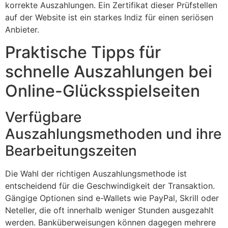
korrekte Auszahlungen. Ein Zertifikat dieser Prüfstellen
auf der Website ist ein starkes Indiz für einen seriösen
Anbieter.
Praktische Tipps für
schnelle Auszahlungen bei
Online-Glücksspielseiten
Verfügbare
Auszahlungsmethoden und ihre
Bearbeitungszeiten
Die Wahl der richtigen Auszahlungsmethode ist
entscheidend für die Geschwindigkeit der Transaktion.
Gängige Optionen sind e-Wallets wie PayPal, Skrill oder
Neteller, die oft innerhalb weniger Stunden ausgezahlt
werden. Banküberweisungen können dagegen mehrere